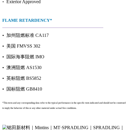
•
Exterior Approved
FLAME RETARDENCY*
• 加州阻燃标准 CA117
• 美国 FMVSS 302
• 国际海事阻燃 IMO
• 澳洲阻燃 AS1530
• 英标阻燃 BS5852
• 国标阻燃 GB8410
*This term and any corresponding data refer to the typical performance in the specific tests indicated and should not be construed
to imply the behavior of this or any other material under actual fire conditions.